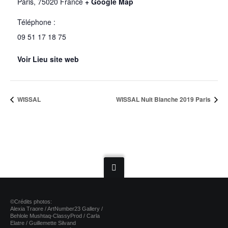
Paris
,
75020
France
+ Google Map
Téléphone :
09 51 17 18 75
Voir Lieu site web
WISSAL
WISSAL Nuit Blanche 2019 Paris
©Crédits photos:
Alexia Traore / ArtNumber23 Gallery /
Behlole Mushtaq-ClassyProd / Carla
Elatre / Guillemette Silvand