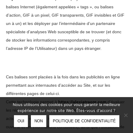
balises Internet (également appelées « tags », ou balises
d’action, GIF à un pixel, GIF transparents, GIF invisibles et GIF
un à un) et les déployer par l’intermédiaire d’un partenaire
spécialiste d’analyses Web susceptible de se trouver (et donc
de stocker les informations correspondantes, y compris
l’adresse IP de l’Utilisateur) dans un pays étranger.
Ces balises sont placées à la fois dans les publicités en ligne
permettant aux internautes d’accéder au Site, et sur les
différentes pages de celui-ci.
Cette technologie permet à
https://alexiatraore.com
d’évaluer
Nous utilisons des cookies pour vous garantir la meilleure
les réponses des visiteurs face au Site et l’efficacité de ses
expérience sur notre site Web. Êtes-vous d'accord ?
actions (par exemple, le nombre de fois où une page est
OUI
NON
POLITIQUE DE CONFIDENTIALITÉ
ouverte et les informations consultées), ainsi que l’utilisation de