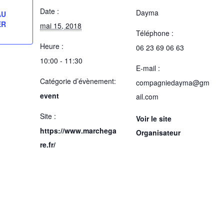
Date :
Dayma
AU
ER
mai 15, 2018
Téléphone :
Heure :
06 23 69 06 63
10:00 - 11:30
E-mail :
Catégorie d’évènement:
compagniedayma@gm
event
ail.com
Site :
Voir le site
https://www.marchega
Organisateur
re.fr/